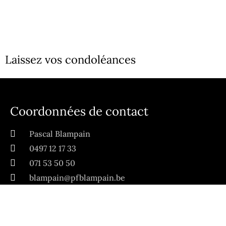
Laissez vos condoléances
Coordonnées de contact
Pascal Blampain
0497 12 17 33
071 53 50 50
blampain@pfblampain.be
Avenue Buisseret 1
6530 Thuin
Navigation