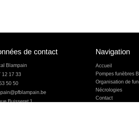
nnées de contact
Navigation
al Blampain
Accueil
Pompes funèbres B
 12 17 33
Organisation de fun
53 50 50
Nécrologies
pain@pfblampain.be
Contact
ue Buisseret 1
Politique de cookie
 Thuin