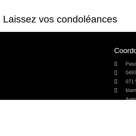
Laissez vos condoléances
Coordo
Pasc
0497
071 
blam
Aven
6530