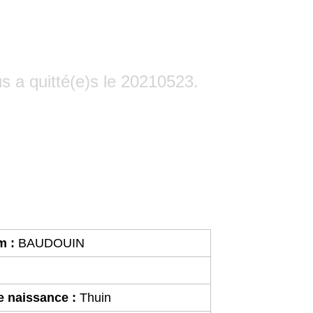
ique : Monsieur Ba
CHARNIAUX.
s a quitté(e)s le 20210523.
m :
BAUDOUIN
e naissance :
Thuin