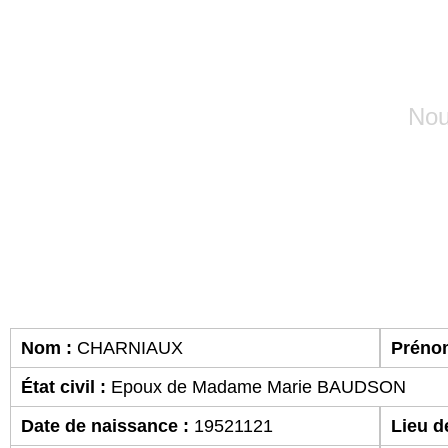
Avis nécrolog
Nou
Nom :
CHARNIAUX
Préno
État civil :
Epoux de Madame Marie BAUDSON
Date de naissance :
19521121
Lieu d