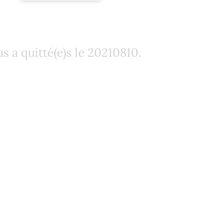
e : Monsieur Franc
s a quitté(e)s le 20210810.