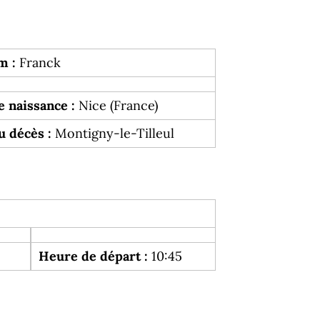
m :
Franck
e naissance :
Nice (France)
u décès :
Montigny-le-Tilleul
Heure de départ :
10:45