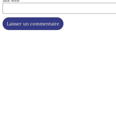
Site web
Coord
Pasc
0497
071 
bla
Aven
653