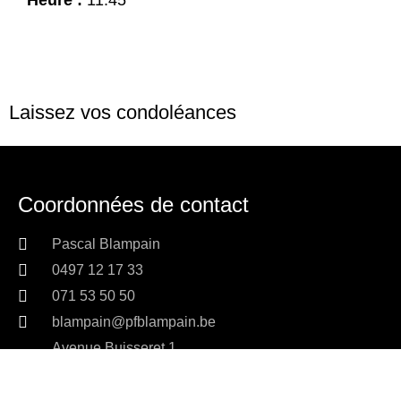
Laissez vos condoléances
Coordonnées de contact
Pascal Blampain
0497 12 17 33
071 53 50 50
blampain@pfblampain.be
Avenue Buisseret 1
6530 Thuin
Navigation