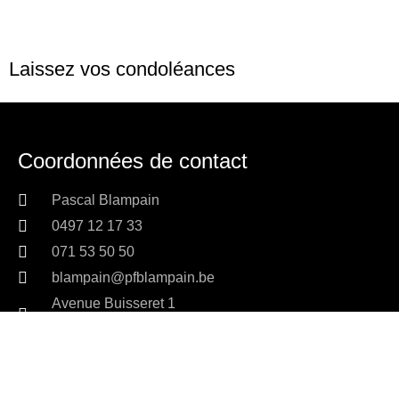
Laissez vos condoléances
Coordonnées de contact
Pascal Blampain
0497 12 17 33
071 53 50 50
blampain@pfblampain.be
Avenue Buisseret 1
6530 Thuin
Navigation
Accueil