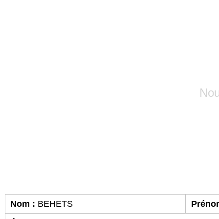
Avis nécrolog
Nou
Nom :
BEHETS
Préno