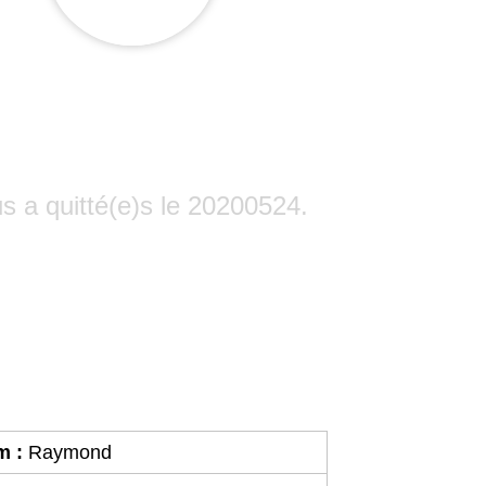
ique : Monsieur Ra
BEHETS.
s a quitté(e)s le 20200524.
m :
Raymond