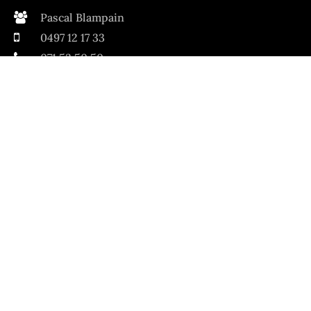
Pascal Blampain
0497 12 17 33
071 53 50 50
blampain@pfblampain.be
Avenue Buisseret 1
6530 Thuin
Navigation
Accueil
Pompes funèbres Blampain
Organisation de funérailles
Nécrologies
Contact
Politique de cookies (UE)
Funérailles Blampain 2026 © Tous droits réservés.