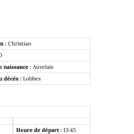
m :
Christian
O
e naissance :
Auvelais
u décès :
Lobbes
Heure de départ :
13:45