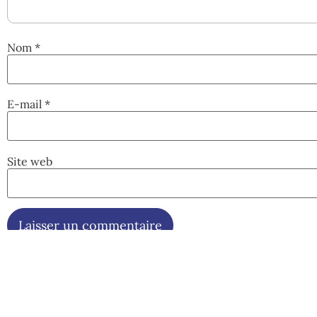
Nom
*
E-mail
*
Site web
Coord