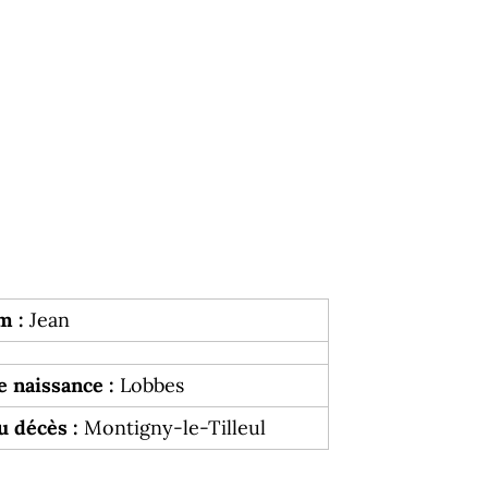
m :
Jean
e naissance :
Lobbes
u décès :
Montigny-le-Tilleul